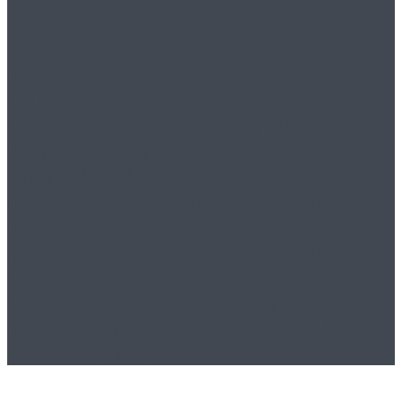
U književnom časopisu
booke.hr
publici pružamo kvalitetne radove
pjesnika, pisaca i književnika iz
Hrvatske i susjednih zemalja. Uz Blitz
vijesti, kritiku i kolumnu, našim
ćemo gostima postavljati pitanja
izbjegavajući standardne, po shemi
vođene razgovore, te i na taj način
promovirati kulturne vrijednosti,
promicati ih i poticati svoju publiku
na povezivanje, razvijanje dijaloga i
razmjenu mišljenja.