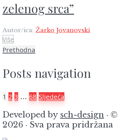
zelenog srca”
Autor/ica:
Žarko Jovanovski
Više
Prethodna
Posts navigation
…
1
2
3
68
Sljedeća
Developed by
sch-design
· ©
2026 · Sva prava pridržana