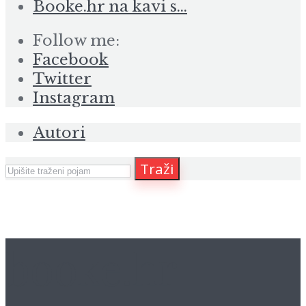
Booke.hr na kavi s…
Follow me:
Facebook
Twitter
Instagram
Autori
Traži
booke.hr