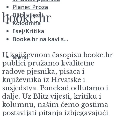
Planet Proza
booke.hr
Blitz vijesti
Koloomna
Esej/Kritika
Booke.hr na kavi s…
U književnom časopisu booke.hr
Menu
publici pružamo kvalitetne
radove pjesnika, pisaca i
književnika iz Hrvatske i
susjedstva. Ponekad odlutamo i
dalje. Uz Blitz vijesti, kritiku i
kolumnu, našim ćemo gostima
postavljati pitanja izbjegavajući