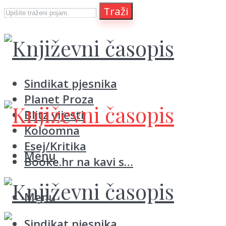
Traži
Sindikat pjesnika
Planet Proza
Blitz vijesti
Koloomna
Esej/Kritika
Menu
Booke.hr na kavi s…
Menu
Sindikat pjesnika