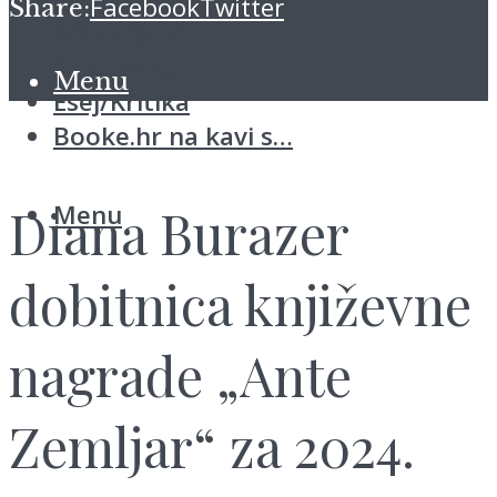
Facebook
Twitter
Share:
Blitz vijesti
Koloomna
Menu
Esej/Kritika
Booke.hr na kavi s…
Menu
Diana Burazer
dobitnica književne
nagrade „Ante
Zemljar“ za 2024.