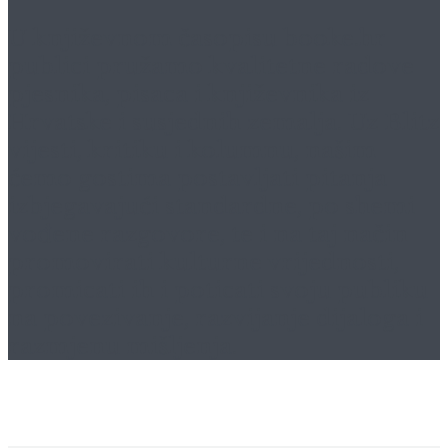
U književnom časopisu
booke.hr
publici pružamo kvalitetne radove
pjesnika, pisaca i književnika iz
Hrvatske i susjednih zemalja. Uz Blitz
vijesti, kritiku i kolumnu, našim
ćemo gostima postavljati pitanja
izbjegavajući standardne, po shemi
vođene razgovore, te i na taj način
promovirati kulturne vrijednosti,
promicati ih i poticati svoju publiku
na povezivanje, razvijanje dijaloga i
razmjenu mišljenja.