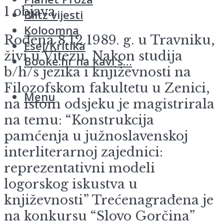
1 objava
Blitz vijesti
Koloomna
Rođena 8.12.1989. g. u Travniku,
Esej/Kritika
živi u Vitezu. Nakon studija
Booke.hr na kavi s…
b/h/s jezika i književnosti na
Filozofskom fakultetu u Zenici,
Menu
na istom odsjeku je magistrirala
na temu: “Konstrukcija
pamćenja u južnoslavenskoj
interliterarnoj zajednici:
reprezentativni modeli
logorskog iskustva u
književnosti” Trećenagrađena je
na konkursu “Slovo Gorčina”