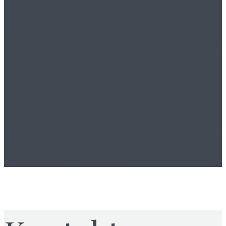
U književnom časopisu
booke.hr
publici pružamo kvalitetne radove
pjesnika, pisaca i književnika iz
Hrvatske i susjednih zemalja. Uz Blitz
vijesti, kritiku i kolumnu, našim
ćemo gostima postavljati pitanja
izbjegavajući standardne, po shemi
vođene razgovore, te i na taj način
promovirati kulturne vrijednosti,
promicati ih i poticati svoju publiku
na povezivanje, razvijanje dijaloga i
razmjenu mišljenja.