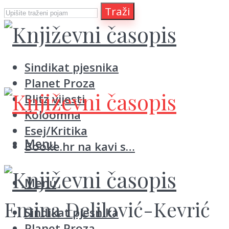
Traži
Sindikat pjesnika
Planet Proza
Blitz vijesti
Koloomna
Esej/Kritika
Menu
Booke.hr na kavi s…
Menu
Emina Đelilović-Kevrić
Sindikat pjesnika
Planet Proza