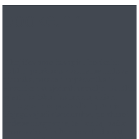
booke.hr
U književnom časopisu
booke.hr
publici pružamo kvalitetne radove
pjesnika, pisaca i književnika iz
Hrvatske i susjednih zemalja. Uz Blitz
vijesti, kritiku i kolumnu, našim
ćemo gostima postavljati pitanja
izbjegavajući standardne, po shemi
vođene razgovore, te i na taj način
promovirati kulturne vrijednosti,