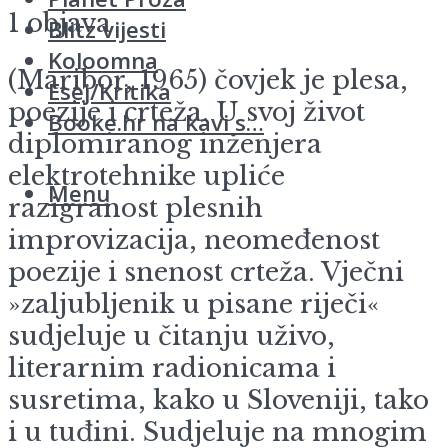
1 objava
Blitz vijesti
Koloomna
(Maribor, 1965) čovjek je plesa,
Esej/Kritika
poezije i crteža. U svoj život
Booke.hr na kavi s…
diplomiranog inženjera
elektrotehnike upliće
Menu
razigranost plesnih
improvizacija, neomeđenost
poezije i snenost crteža. Vječni
»zaljubljenik u pisane riječi«
sudjeluje u čitanju uživo,
literarnim radionicama i
susretima, kako u Sloveniji, tako
i u tuđini. Sudjeluje na mnogim