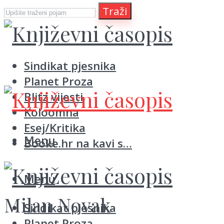
Traži
Sindikat pjesnika
Planet Proza
Blitz vijesti
Koloomna
Esej/Kritika
Menu
Booke.hr na kavi s…
Menu
Milan Novak
Sindikat pjesnika
Planet Proza