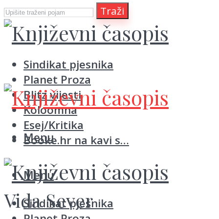
Traži
Sindikat pjesnika
Planet Proza
Blitz vijesti
Koloomna
Esej/Kritika
Menu
Booke.hr na kavi s…
Menu
Vida Sever
Sindikat pjesnika
Planet Proza