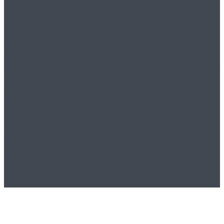
U književnom časopisu
booke.hr
publici pružamo kvalitetne radove
pjesnika, pisaca i književnika iz
Hrvatske i susjednih zemalja. Uz Blitz
vijesti, kritiku i kolumnu, našim
ćemo gostima postavljati pitanja
izbjegavajući standardne, po shemi
vođene razgovore, te i na taj način
promovirati kulturne vrijednosti,
promicati ih i poticati svoju publiku
na povezivanje, razvijanje dijaloga i
razmjenu mišljenja.