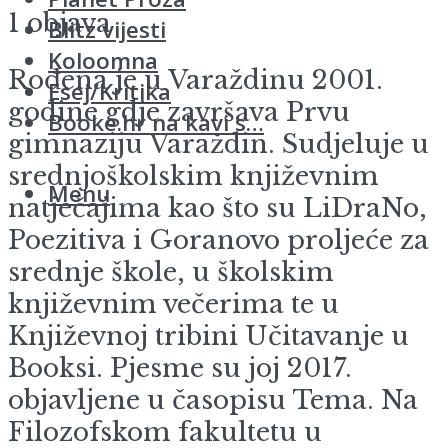
1 objava
Blitz vijesti
Koloomna
Rođena je u Varaždinu 2001.
Esej/Kritika
godine gdje završava Prvu
Booke.hr na kavi s…
gimnaziju Varaždin. Sudjeluje u
srednjoškolskim književnim
Menu
natječajima kao što su LiDraNo,
Poezitiva i Goranovo proljeće za
srednje škole, u školskim
književnim večerima te u
Književnoj tribini Učitavanje u
Booksi. Pjesme su joj 2017.
objavljene u časopisu Tema. Na
Filozofskom fakultetu u