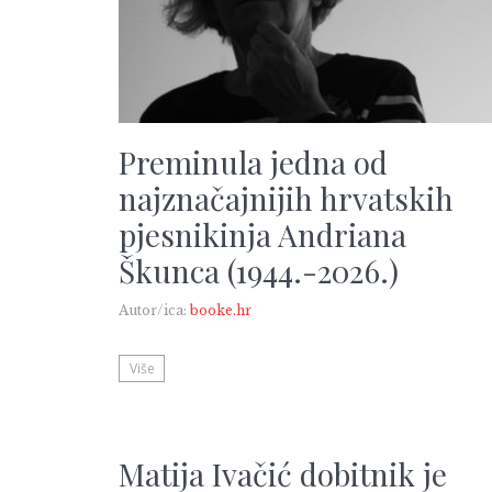
Preminula jedna od
najznačajnijih hrvatskih
pjesnikinja Andriana
Škunca (1944.-2026.)
Autor/ica:
booke.hr
Više
Matija Ivačić dobitnik je