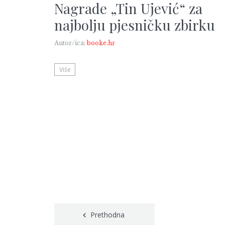
Nagrade „Tin Ujević“ za
najbolju pjesničku zbirku
Autor/ica:
booke.hr
Više
Posts
Prethodna