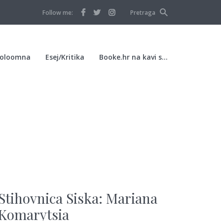
Follow me:
Pretraga
oloomna
Esej/Kritika
Booke.hr na kavi s…
Stihovnica Siska: Mariana
Komarytsia