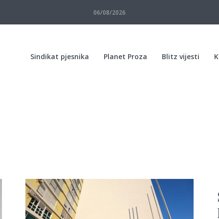
06/08/2026
Sindikat pjesnika
Planet Proza
Blitz vijesti
K