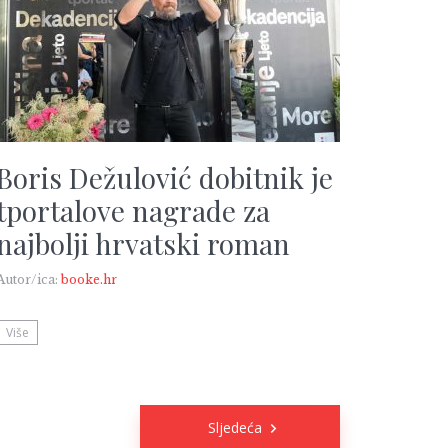
Boris Dežulović dobitnik je
tportalove nagrade za
najbolji hrvatski roman
Autor/ica:
booke.hr
Više
Sljedeća