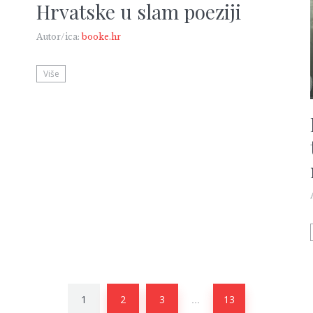
Hrvatske u slam poeziji
Autor/ica:
booke.hr
Više
1
2
3
13
…