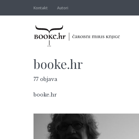
Kontakt
Autori
booke.hr
77 objava
booke.hr