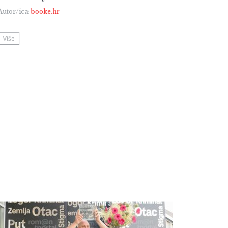
Autor/ica:
booke.hr
Više