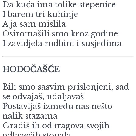
Da kuća ima tolike stepenice
I barem tri kuhinje
A ja sam mislila
Osiromašili smo kroz godine
I zavidjela rodbini i susjedima
HODOČAŠĆE
Bili smo sasvim prislonjeni, sad
se odvajaš, udaljavaš
Postavljaš između nas nešto
nalik stazama
Gradiš ih od tragova svojih
odlazećih stopala