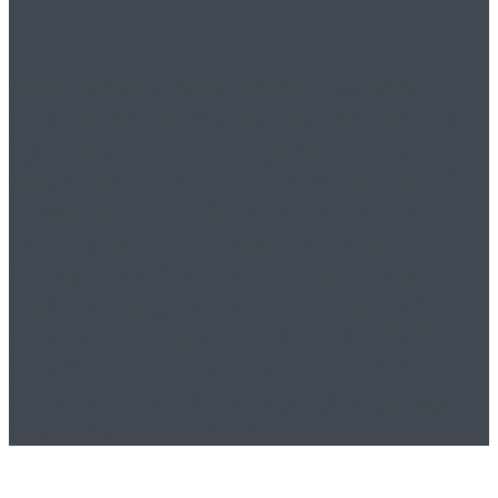
U književnom časopisu
booke.hr
publici pružamo kvalitetne radove
pjesnika, pisaca i književnika iz
Hrvatske i susjednih zemalja. Uz Blitz
vijesti, kritiku i kolumnu, našim
ćemo gostima postavljati pitanja
izbjegavajući standardne, po shemi
vođene razgovore, te i na taj način
promovirati kulturne vrijednosti,
promicati ih i poticati svoju publiku
na povezivanje, razvijanje dijaloga i
razmjenu mišljenja.