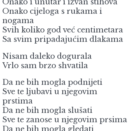
Onako i unutar i izvan stihova
Onako cijeloga s rukama i
nogama
Svih koliko god već centimetara
Sa svim pripadajućim dlakama
Nisam daleko dogurala
Vrlo sam brzo shvatila
Da ne bih mogla podnijeti
Sve te ljubavi u njegovim
prstima
Da ne bih mogla slušati
Sve te zanose u njegovim prsima
Da ne bih mogla gledati