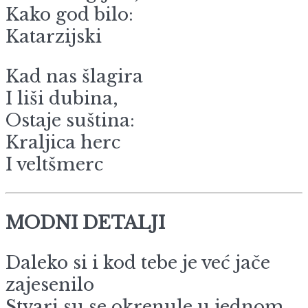
Kako god bilo:
Katarzijski
Kad nas šlagira
I liši dubina,
Ostaje suština:
Kraljica herc
I veltšmerc
MODNI DETALJI
Daleko si i kod tebe je već jače
zajesenilo
Stvari su se okrenule u jednom