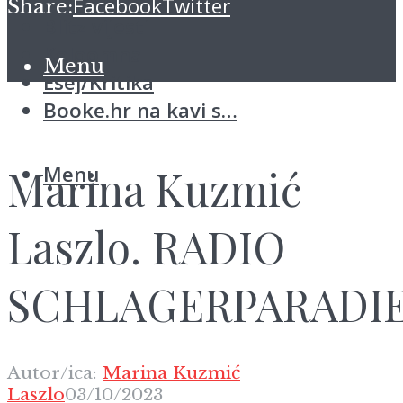
Facebook
Twitter
Share:
Blitz vijesti
Koloomna
Menu
Esej/Kritika
Booke.hr na kavi s…
Menu
Marina Kuzmić
Laszlo. RADIO
SCHLAGERPARADI
Autor/ica:
Marina Kuzmić
Laszlo
03/10/2023