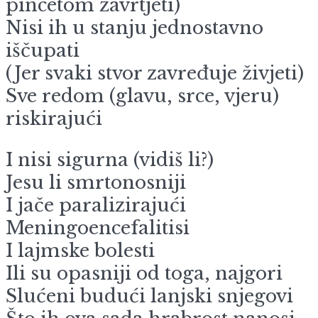
pincetom zavrtjeti)
Nisi ih u stanju jednostavno
iščupati
(Jer svaki stvor zavređuje živjeti)
Sve redom (glavu, srce, vjeru)
riskirajući
I nisi sigurna (vidiš li?)
Jesu li smrtonosniji
I jače paralizirajući
Meningoencefalitisi
I lajmske bolesti
Ili su opasniji od toga, najgori
Slućeni budući lanjski snjegovi