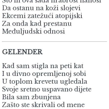
Što ih ova sada hrabrost nanosi
Da ostanu na koži slojevi
Ekcemi zatežući atopijski
Za onda kad prestanu
Međuljudski odnosi
GELENDER
Kad sam stigla na peti kat
I u divno opremljenoj sobi
U toplom krevetu ugledala
Svoje sretno uspavano dijete
Bila sam zbunjena
Zašto ste skrivali od mene