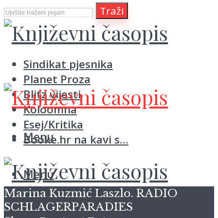
Traži
Sindikat pjesnika
Planet Proza
Blitz vijesti
Koloomna
Esej/Kritika
Menu
Booke.hr na kavi s…
Menu
Marina Kuzmić Laszlo. RADIO
Sindikat pjesnika
SCHLAGERPARADIES
Planet Proza