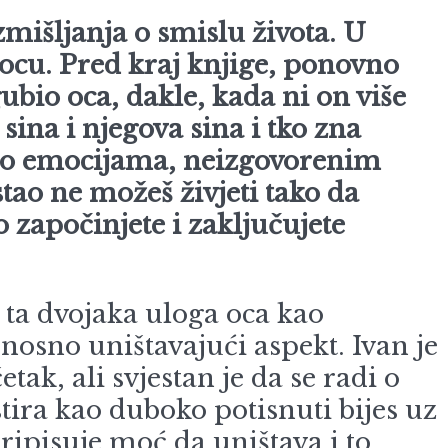
zmišljanja o smislu života. U
ocu. Pred kraj knjige, ponovno
ubio oca, dakle, kada ni on više
sina i njegova sina i tko zna
nje o emocijama, neizgovorenim
tao ne možeš živjeti tako da
o započinjete i zaključujete
 ta dvojaka uloga oca kao
dnosno uništavajući aspekt. Ivan je
ak, ali svjestan je da se radi o
ira kao duboko potisnuti bijes uz
ripisuje moć da uništava i to