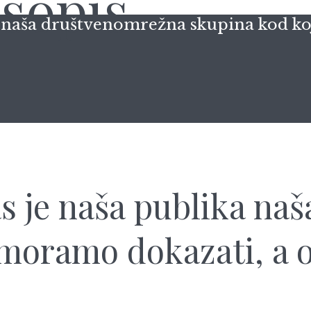
 naša društvenomrežna skupina kod koj
s je naša publika na
 moramo dokazati, a o