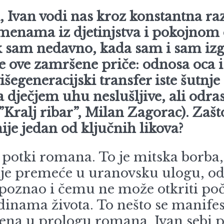
, Ivan vodi nas kroz konstantna ra
menama iz djetinjstva i pokojnom 
ek sam nedavno, kada sam i sam izg
ve ove zamršene priče: odnosa oca i 
 višegeneracijski transfer iste šut
 dječjem uhu neslušljive, ali odras
(”Kralj ribar”, Milan Zagorac). Zašt
je jedan od ključnih likova?
potki romana. To je mitska borba,
asnije premeće u uranovsku ulogu, o
oznao i čemu ne može otkriti počet
inama života. To nešto se manifest
scena u prologu romana. Ivan sebi p