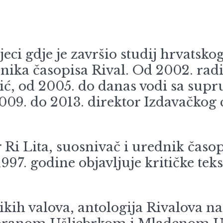
ci gdje je završio studij hrvatskog
nika časopisa Rival. Od 2002. ra
mić, od 2005. do danas vodi sa s
9. do 2013. direktor Izdavačkog c
Ri Lita, suosnivač i urednik časopi
97. godine objavljuje kritičke tekst
ikih valova, antologija Rivalova na