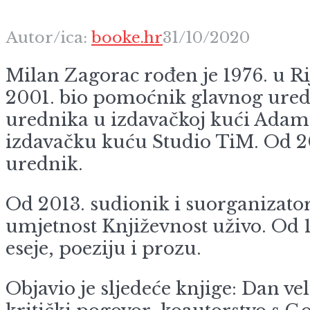
Autor/ica:
booke.hr
31/10/2020
Milan Zagorac rođen je 1976. u Rije
2001. bio pomoćnik glavnog ured
urednika u izdavačkoj kući Ada
izdavačku kuću Studio TiM. Od 200
urednik.
Od 2013. sudionik i suorganizator 
umjetnost Književnost uživo. Od 19
eseje, poeziju i prozu.
Objavio je sljedeće knjige: Dan vel