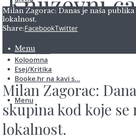
Milan Zagorac: Danas je naša publika
lokalnost.
Facebook
Twitter
Share:
Sindikat pjesnika
Planet Proza
Menu
Blitz vijesti
Koloomna
Esej/Kritika
Booke.hr na kavi s…
Milan Zagorac: Dana
Menu
skupina kod koje se
lokalnost.