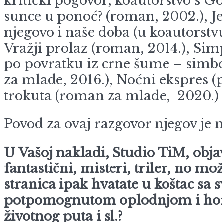
kritički pogovor, koautorstvo s 
sunce u ponoć? (roman, 2002.), Je
njegovo i naše doba (u koautorst
Vražji prolaz (roman, 2014.), Sim
po povratku iz crne šume – simbol
za mlade, 2016.), Noćni ekspres (
trokuta (roman za mlade, 2020.)
Povod za ovaj razgovor njegov je 
U Vašoj nakladi, Studio TiM, objav
fantastični, misteri, triler, no mo
stranica ipak hvatate u koštac 
potpomognutom oplodnjom i horm
životnog puta i sl.?