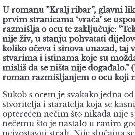
U romanu ”Kralj ribar”, glavni lik
prvim stranicama ‘vraća’ se uspo
razmišlja o ocu te zaključuje: ”T
nije živ, u stanju pohvatati dijelo
koliko očeva i sinova unazad, taj
stvarima i istinama koje su možda
misliš da se ništa nije događalo.” 
roman razmišljanjem o ocu koji ni
Sukob s ocem je svakako jedna od 
stvoritelja i staratelja koja se k
opterećen nečim što nikada nije sp
nečemu što je nastalo u ranim god
neizostavni strah. Nije slučajna 