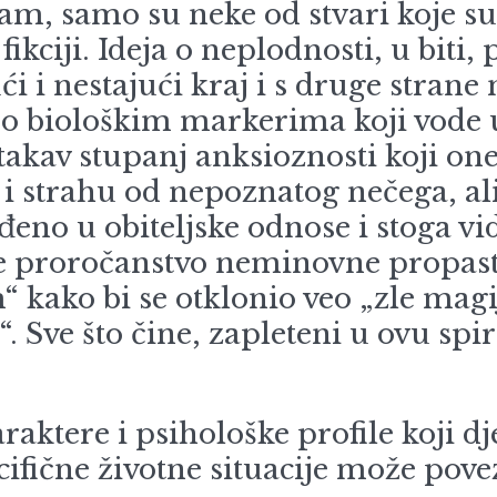
ajam, samo su neke od stvari koje 
fikciji. Ideja o neplodnosti, u biti
i i nestajući kraj i s druge stran
eč o biološkim markerima koji vode u
takav stupanj anksioznosti koji on
strahu od nepoznatog nečega, ali št
ađeno u obiteljske odnose i stoga v
e proročanstvo neminovne propasti
ako bi se otklonio veo „zle magij
“. Sve što čine, zapleteni u ovu spi
raktere i psihološke profile koji d
cifične životne situacije može pove