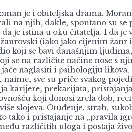
oman je i obiteljska drama. Moram
ali na njih, dakle, spontano su se p
a je istina u oku čitatelja. I da je
anrovski (iako jako cijenim žanr i
dio koji se bavi današnjim ljudima,
koji se na različite načine nose s 
m jače naglasiti i psihologiju likov
ime, sve su priče svakog pojedin
anja karijere, prekarijata, pristaj
ovnošću koji donosi zrela dob, re
više slojeva. Otuđenje, strah, suko
o tako i pristajanje na „pravila ig
eđu različitih uloga i postaja živo