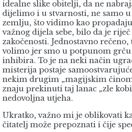
idealne slike obitelji, da ne nabr
dijelimo i u stvarnosti, ne samo u 
zemlju, što vidimo kao propadajuć
važnog dijela sebe, bilo da je rij
zakočenosti. Jednostavno rečeno, 
volimo jer smo u potpunom grču i 
inhibira. To je na neki način ugr
misterija postaje samoostvarujuć
nekim drugim „magijskim činom“ k
znaju prekinuti taj lanac „zle kobi
nedovoljna utjeha.
Ukratko, važno mi je oblikovati ka
čitatelj može prepoznati i čije spe