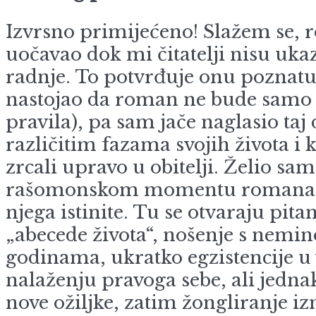
Izvrsno primijećeno! Slažem se, r
uočavao dok mi čitatelji nisu ukaz
radnje. To potvrđuje onu poznatu d
nastojao da roman ne bude samo ž
pravila), pa sam jače naglasio taj 
različitim fazama svojih života i 
zrcali upravo u obitelji. Želio sa
rašomonskom momentu romana, na
njega istinite. Tu se otvaraju pit
„abecede života“, nošenje s nemin
godinama, ukratko egzistencije u 
nalaženju pravoga sebe, ali jednak
nove ožiljke, zatim žongliranje izm