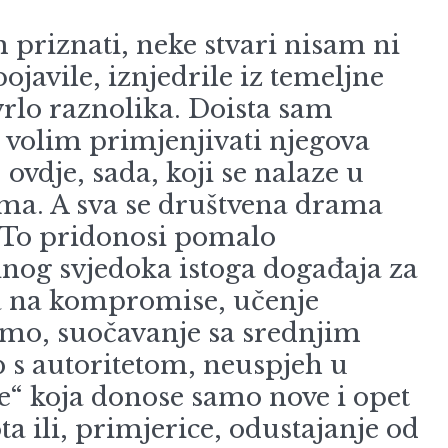
 priznati, neke stvari nisam ni
ojavile, iznjedrile iz temeljne
 vrlo raznolika. Doista sam
 volim primjenjivati njegova
 ovdje, sada, koji se nalaze u
njima. A sva se društvena drama
a. To pridonosi pomalo
og svjedoka istoga događaja za
anja na kompromise, učenje
cimo, suočavanje sa srednjim
b s autoritetom, neuspjeh u
re“ koja donose samo nove i opet
ta ili, primjerice, odustajanje od