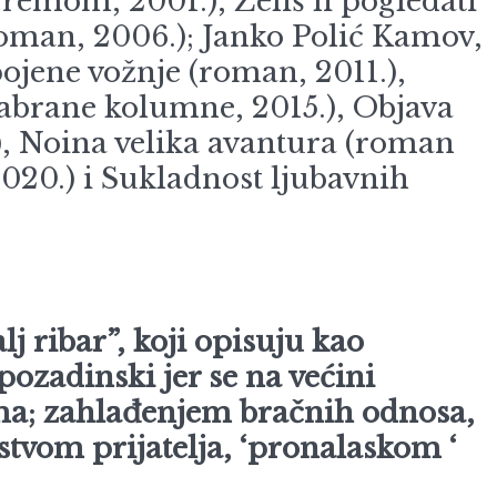
emom, 2001.), Želiš li pogledati
(roman, 2006.); Janko Polić Kamov,
jene vožnje (roman, 2011.),
izabrane kolumne, 2015.), Objava
.), Noina velika avantura (roman
2020.) i Sukladnost ljubavnih
j ribar”, koji opisuju kao
 pozadinski jer se na većini
ma; zahlađenjem bračnih odnosa,
om prijatelja, ‘pronalaskom ‘