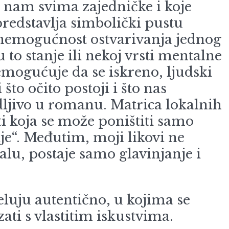
su nam svima zajedničke i koje
, predstavlja simbolički pustu
e nemogućnost ostvarivanja jednog
 to stanje ili nekoj vrsti mentalne
emogućuje da se iskreno, ljudski
o očito postoji i što nas
idljivo u romanu. Matrica lokalnih
 koja se može poništiti samo
e“. Međutim, moji likovi ne
ralu, postaje samo glavinjanje i
jeluju autentično, u kojima se
zati s vlastitim iskustvima.