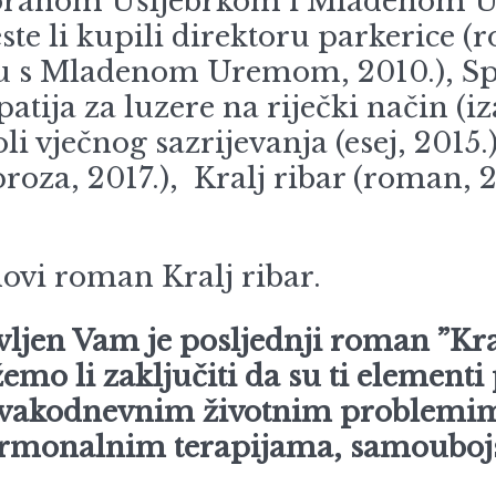
Goranom Ušljebrkom i Mladenom Ur
ste li kupili direktoru parkerice 
vu s Mladenom Uremom, 2010.), Spo
patija za luzere na riječki način (
i vječnog sazrijevanja (esej, 2015
proza, 2017.), Kralj ribar (roman, 
novi roman Kralj ribar.
ljen Vam je posljednji roman ”Kral
žemo li zaključiti da su ti elementi
sa svakodnevnim životnim problemi
onalnim terapijama, samoubojstv