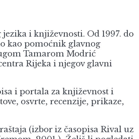
 jezika i književnosti. Od 1997. do
dio kao pomoćnik glavnog
uprugom Tamarom Modrić
entra Rijeka i njegov glavni
sa i portala za književnost i
ove, osvrte, recenzije, prikaze,
raštaja (izbor iz časopisa Rival uz