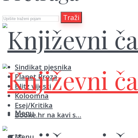
Traži
Sindikat pjesnika
Planet Proza
Blitz vijesti
Koloomna
Esej/Kritika
Menu
Booke.hr na kavi s…
Menu