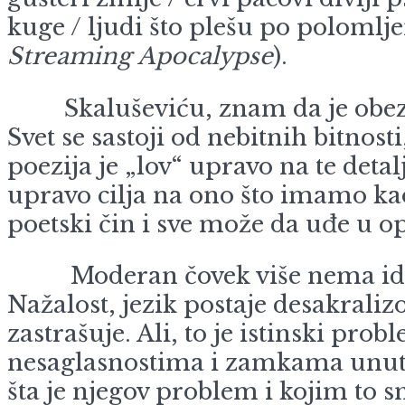
kuge / ljudi što plešu po polomlj
Streaming
Apocalypse
).
Skaluševiću, znam da je obezna
Svet se sastoji od nebitnih bitno
poezija je „lov“ upravo na te deta
upravo cilja na ono što imamo kao
poetski čin i sve može da uđe u o
Moderan čovek više nema idolo
Nažalost, jezik postaje desakraliz
zastrašuje. Ali, to je istinski pr
nesaglasnostima i zamkama unutarn
šta je njegov problem i kojim to s