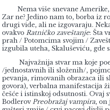
Nema više snevane Amerike, utih
Zar ne? Jedino nam to, borba iz r
drugi vide, ali ne izgovaraju. Ne
ovakvo
Ratničko zaveštanje
: Šta 
prah / Potomcima svojim / Zaveš
izgubila uteha, Skaluševiću, gde 
Najvažnija stvar ma koje poezije 
/jednostavnih ili složenih/, pojm
pevanja, rimovanih obrazaca ili s
govora), verbalna manifestacija ži
češće i istinskoj odsutnosti. Ovaj 
Bodlerov
Preobražaj vampira
, on
gušteri zmije / crvi pacovi divlji 