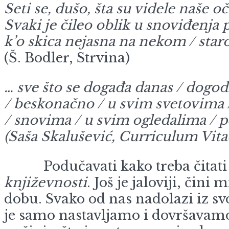
Seti se, dušo, šta su videle naše oč
Svaki je čileo oblik u snoviđenja p
k’o skica nejasna na nekom / sta
(Š. Bodler, Strvina)
… sve što se događa danas / dogodi
/ beskonačno / u svim svetovima 
/ snovima / u svim ogledalima / p
(Saša Skalušević, Curriculum Vita
Podučavati kako treba čitat
književnosti
. Još je jaloviji, čin
dobu. Svako od nas nadolazi iz sv
je samo nastavljamo i dovršavamo