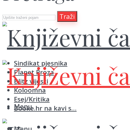
Traži
Sindikat pjesnika
Planet Proza
Blitz vijesti
Koloomna
Esej/Kritika
Menu
Booke.hr na kavi s…
Menu