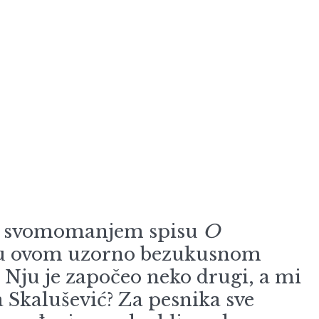
is u svomomanjem spisu
O
itati u ovom uzorno bezukusnom
. Nju je započeo neko drugi, a mi
 Skalušević? Za pesnika sve