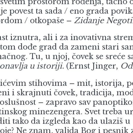
o, svetim prostorom rođenja, tač
e povest ta sada / eno grada povik
brdom / otkopaše –
Zidanje Negot
iznutra, ali i za inovativna strem
tom dođe grad da zameni stari san.
ačnog. Tu, u njoj, čovek se sreće 
avlja u istoriji.
(Ernst Jinger,
Od
m stihovima – mit, istorija, poli
ni i skrajnuti čovek, tradicija, m
oslušnost – zapravo sav panoptikon
gotinskog minezengera. Svet treba u
ti tako da izgleda kao da ulaziš u 
boje? Ne znam, valjda Bog i pesnik 