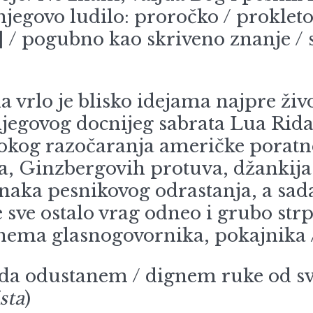
 njegovo ludilo: proročko / proklet
] / pogubno kao skriveno znanje / st
lo je blisko idejama najpre živ
 njegovog docnijeg sabrata Lua Rida
kog razočaranja američke poratne 
, Ginzbergovih protuva, džankija k
naka pesnikovog odrastanja, a sa
e sve ostalo vrag odneo i grubo st
/ nema glasnogovornika, pokajnika
da odustanem / dignem ruke od sv
sta
)