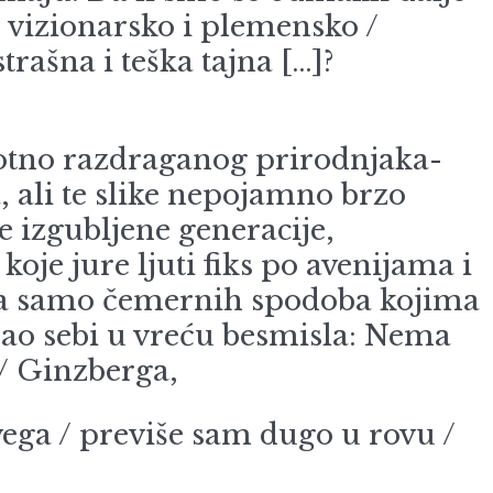
o vizionarsko i plemensko /
rašna i teška tajna […]?
otno razdraganog prirodnjaka-
, ali te slike nepojamno brzo
izgubljene generacije,
oje jure ljuti fiks po avenijama i
da samo čemernih spodoba kojima
rpao sebi u vreću besmisla: Nema
 / Ginzberga,
ega / previše sam dugo u rovu /