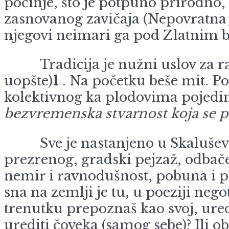
počinje, što je potpuno prirodn
zasnovanog zavičaja (Nepovratna j
njegovi neimari ga pod Zlatnim 
Tradicija je nužni uslov za rast 
uopšte)
1
. Na početku beše mit. Po
kolektivnog ka plodovima pojedin
bezvremenska stvarnost koja se pon
Sve je nastanjeno u Skaluševićevi
prezrenog, gradski pejzaž, odbače
nemir i ravnodušnost, pobuna i p
sna na zemlji je tu, u poeziji ne
trenutku prepoznaš kao svoj, uredi
urediti čoveka (samog sebe)? Ili o