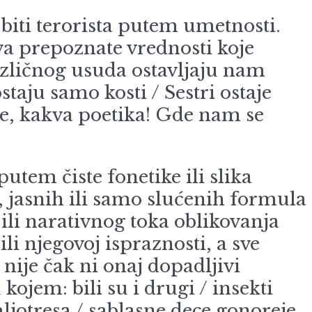
ti terorista putem umetnosti.
va prepoznate vrednosti koje
ezličnog usuda ostavljaju nam
staju samo kosti / Sestri ostaje
e, kakva poetika! Gde nam se
tem čiste fonetike ili slika
, jasnih ili samo slućenih formula
ili narativnog toka oblikovanja
li njegovoj ispraznosti, a sve
 nije čak ni onaj dopadljivi
kojem: bili su i drugi / insekti
emljotresa / sablasne dece gonoreje