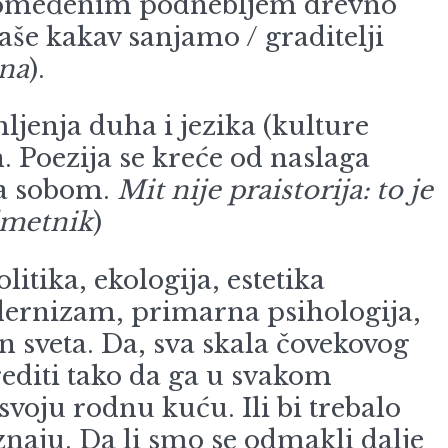
no omeđenim podnebljem drevno
aše kakav sanjamo / graditelji
ina
).
ljenja duha i jezika (kulture
 Poezija se kreće od naslaga
sa sobom.
Mit nije praistorija: to je
metnik
)
tika, ekologija, estetika
odernizam, primarna psihologija,
 sveta. Da, sva skala čovekovog
rediti tako da ga u svakom
svoju rodnu kuću. Ili bi trebalo
znaju. Da li smo se odmakli dalje