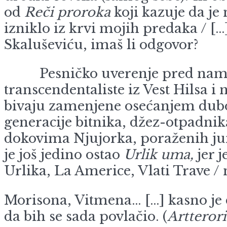
od
Reči proroka
koji kazuje da je
izniklo iz krvi mojih predaka / […
Skaluševiću, imaš li odgovor?
Pesničko uverenje pred nama vr
transcendentaliste iz Vest Hilsa i
bivaju zamenjene osećanjem dubo
generacije bitnika, džez-otpadnika
dokovima Njujorka, poraženih ju
je još jedino ostao
Urlik uma,
jer j
Urlika, La Americe, Vlati Trave 
Morisona, Vitmena… […] kasno je 
da bih se sada povlačio. (
Artterori