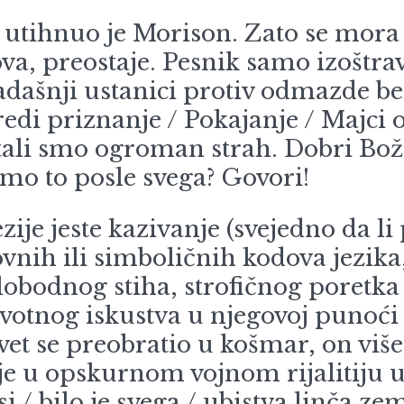
nuo je Morison. Zato se mora bi
ova, preostaje. Pesnik samo izoštra
kadašnji ustanici protiv odmazde b
vredi priznanje / Pokajanje / Majci o
tali smo ogroman strah. Dobri Bož
smo to posle svega? Govori!
jeste kazivanje (svejedno da li pu
ovnih ili simboličnih kodova jezika
lobodnog stiha, strofičnog poretka 
votnog iskustva u njegovoj punoći i
svet se preobratio u košmar, on više
 je u opskurnom vojnom rijalitiju u 
psi / bilo je svega / ubistva linča z