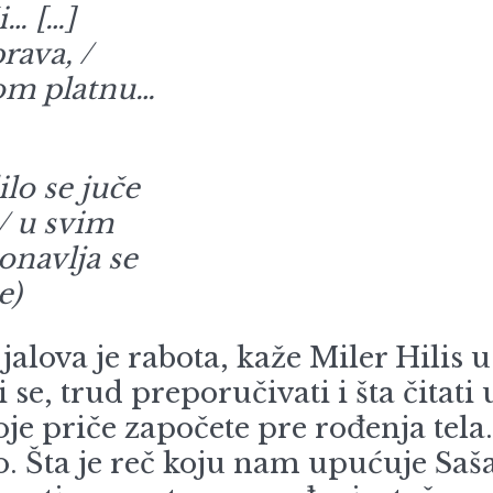
i… […]
rava, /
rom platnu…
lo se juče
/ u svim
onavlja se
e)
i jalova je rabota, kaže Miler Hil
i mi se, trud preporučivati i šta č
oje priče započete pre rođenja tela
. Šta je reč koju nam upućuje Saša