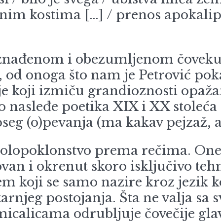
enim kostima […] / prenos apokalips
đenom i obezumljenom čoveku bit
sti, od onoga što nam je Petrović 
lje koji izmiču grandioznosti opaž
 nasleđe poetika XIX i XX stoleća –
pseg (o)pevanja (ma kakav pejzaž, a
poklonstvo prema rečima. One gu
ovan i okrenut skoro isključivo tehn
oblem koji se samo nazire kroz jezik
jeg postojanja. Šta ne valja sa s
micalicama odrubljuje čovečije glav