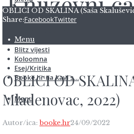
OBLICI OD SKALINA (Saša Skalušević: 
Facebook
Twitter
Share:
Sindikat pjesnika
Menu
Planet Proza
Blitz vijesti
Koloomna
Esej/Kritika
OBLICI OD SKALINA (
Booke.hr na kavi s…
Mladenovac, 2022)
Menu
Autor/ica:
booke.hr
24/09/2022