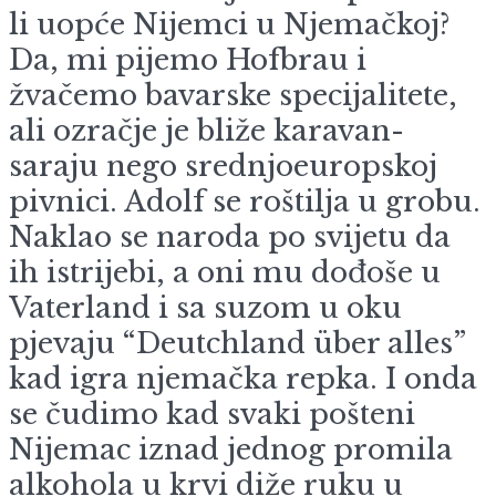
li uopće Nijemci u Njemačkoj?
Da, mi pijemo Hofbrau i
žvačemo bavarske specijalitete,
ali ozračje je bliže karavan-
saraju nego srednjoeuropskoj
pivnici. Adolf se roštilja u grobu.
Naklao se naroda po svijetu da
ih istrijebi, a oni mu dođoše u
Vaterland i sa suzom u oku
pjevaju “Deutchland über alles”
kad igra njemačka repka. I onda
se čudimo kad svaki pošteni
Nijemac iznad jednog promila
alkohola u krvi diže ruku u