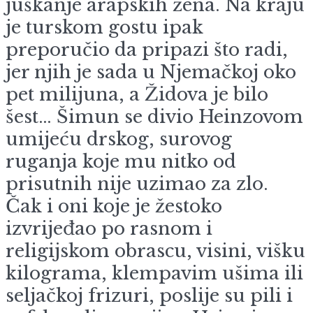
juškanje arapskih žena. Na kraju
je turskom gostu ipak
preporučio da pripazi što radi,
jer njih je sada u Njemačkoj oko
pet milijuna, a Židova je bilo
šest… Šimun se divio Heinzovom
umijeću drskog, surovog
ruganja koje mu nitko od
prisutnih nije uzimao za zlo.
Čak i oni koje je žestoko
izvrijeđao po rasnom i
religijskom obrascu, visini, višku
kilograma, klempavim ušima ili
seljačkoj frizuri, poslije su pili i