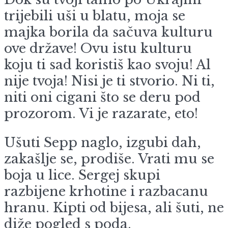
trijebili uši u blatu, moja se
majka borila da sačuva kulturu
ove države! Ovu istu kulturu
koju ti sad koristiš kao svoju! Al
nije tvoja! Nisi je ti stvorio. Ni ti,
niti oni cigani što se deru pod
prozorom. Vi je razarate, eto!
Ušuti Sepp naglo, izgubi dah,
zakašlje se, prodiše. Vrati mu se
boja u lice. Sergej skupi
razbijene krhotine i razbacanu
hranu. Kipti od bijesa, ali šuti, ne
diže pogled s poda.