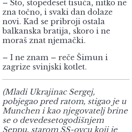
– Sto, stopedeset tisuća, nitko ne
zna točno, i svaki dan dolaze
novi. Kad se pribroji ostala
balkanska bratija, skoro i ne
moraš znat njemački.
– I ne znam – reče Šimun i
zagrize svinjski kotlet.
(Mladi Ukrajinac Sergej,
pobjegao pred ratom, stigao je u
Munchen i kao njegovatelj brine
se o devedesetogodišnjem
Seppu, starom SS-ovcu koji je