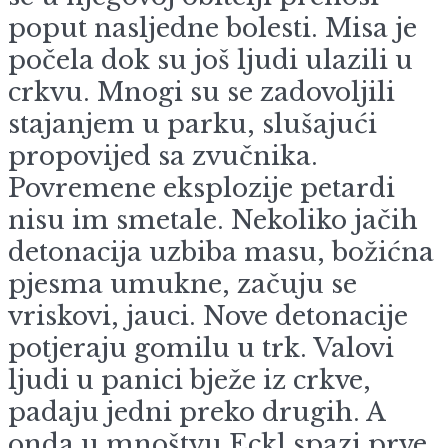
poput nasljedne bolesti. Misa je
počela dok su još ljudi ulazili u
crkvu. Mnogi su se zadovoljili
stajanjem u parku, slušajući
propovijed sa zvučnika.
Povremene eksplozije petardi
nisu im smetale. Nekoliko jačih
detonacija uzbiba masu, božićna
pjesma umukne, začuju se
vriskovi, jauci. Nove detonacije
potjeraju gomilu u trk. Valovi
ljudi u panici bježe iz crkve,
padaju jedni preko drugih. A
onda u mnoštvu Eckl spazi prve