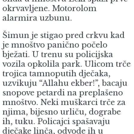
okrvavljene. Motorolom
alarmira uzbunu.
Šimun je stigao pred crkvu kad
je mnoštvo panično počelo
bježati. U trenu su policijska
vozila opkolila park. Ulicom trče
trojica tamnoputih dječaka,
uzvikuju “Allahu ekber!”, bacaju
snopove petardi na preplašeno
mnoštvo. Neki muškarci trče za
njima, bijesno urliču, dograbe
ih, tuku. Policajci spašavaju
dječake linča, odvode ih u