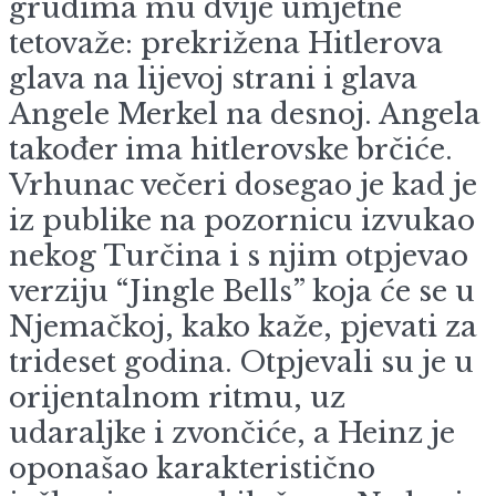
grudima mu dvije umjetne
tetovaže: prekrižena Hitlerova
glava na lijevoj strani i glava
Angele Merkel na desnoj. Angela
također ima hitlerovske brčiće.
Vrhunac večeri dosegao je kad je
iz publike na pozornicu izvukao
nekog Turčina i s njim otpjevao
verziju “Jingle Bells” koja će se u
Njemačkoj, kako kaže, pjevati za
trideset godina. Otpjevali su je u
orijentalnom ritmu, uz
udaraljke i zvončiće, a Heinz je
oponašao karakteristično