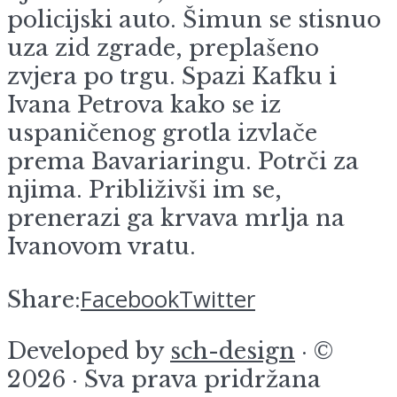
policijski auto. Šimun se stisnuo
uza zid zgrade, preplašeno
zvjera po trgu. Spazi Kafku i
Ivana Petrova kako se iz
uspaničenog grotla izvlače
prema Bavariaringu. Potrči za
njima. Približivši im se,
prenerazi ga krvava mrlja na
Ivanovom vratu.
Facebook
Twitter
Share:
Developed by
sch-design
· ©
2026 · Sva prava pridržana