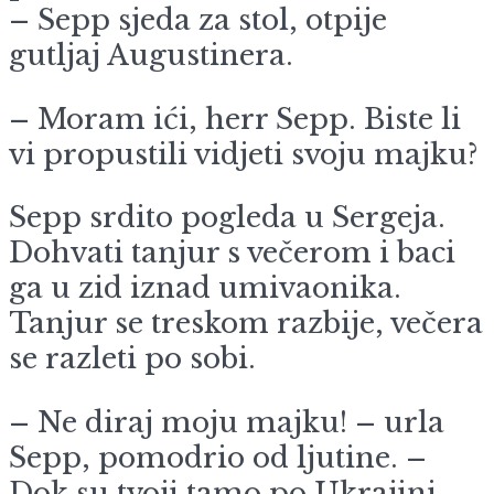
– Sepp sjeda za stol, otpije
gutljaj Augustinera.
– Moram ići, herr Sepp. Biste li
vi propustili vidjeti svoju majku?
Sepp srdito pogleda u Sergeja.
Dohvati tanjur s večerom i baci
ga u zid iznad umivaonika.
Tanjur se treskom razbije, večera
se razleti po sobi.
– Ne diraj moju majku! – urla
Sepp, pomodrio od ljutine. –
Dok su tvoji tamo po Ukrajini