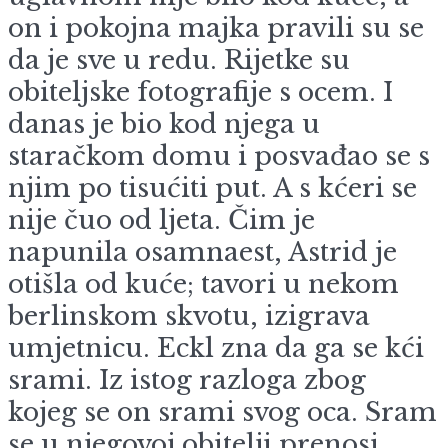
on i pokojna majka pravili su se
da je sve u redu. Rijetke su
obiteljske fotografije s ocem. I
danas je bio kod njega u
staračkom domu i posvađao se s
njim po tisućiti put. A s kćeri se
nije čuo od ljeta. Čim je
napunila osamnaest, Astrid je
otišla od kuće; tavori u nekom
berlinskom skvotu, izigrava
umjetnicu. Eckl zna da ga se kći
srami. Iz istog razloga zbog
kojeg se on srami svog oca. Sram
se u njegovoj obitelji prenosi