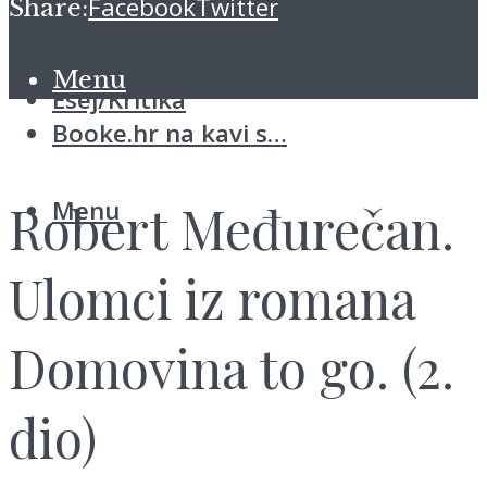
Facebook
Twitter
Share:
Blitz vijesti
Koloomna
Menu
Esej/Kritika
Booke.hr na kavi s…
Menu
Robert Međurečan.
Ulomci iz romana
Domovina to go. (2.
dio)