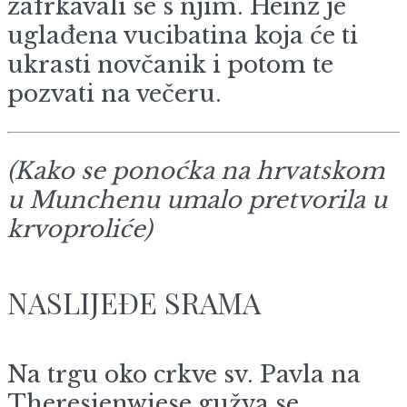
zafrkavali se s njim. Heinz je
uglađena vucibatina koja će ti
ukrasti novčanik i potom te
pozvati na večeru.
(Kako se ponoćka na hrvatskom
u Munchenu umalo pretvorila u
krvoproliće)
NASLIJEĐE SRAMA
Na trgu oko crkve sv. Pavla na
Theresienwiese gužva se