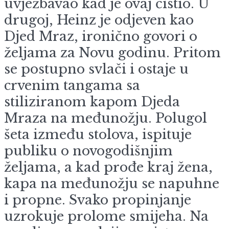
uvježbavao kad je ovaj čistio. U
drugoj, Heinz je odjeven kao
Djed Mraz, ironično govori o
željama za Novu godinu. Pritom
se postupno svlači i ostaje u
crvenim tangama sa
stiliziranom kapom Djeda
Mraza na međunožju. Polugol
šeta između stolova, ispituje
publiku o novogodišnjim
željama, a kad prođe kraj žena,
kapa na međunožju se napuhne
i propne. Svako propinjanje
uzrokuje prolome smijeha. Na