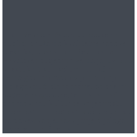
U književnom časopisu
booke.hr
publici pružamo kvalitetne radove
pjesnika, pisaca i književnika iz
Hrvatske i susjednih zemalja. Uz Blitz
vijesti, kritiku i kolumnu, našim
ćemo gostima postavljati pitanja
izbjegavajući standardne, po shemi
vođene razgovore, te i na taj način
promovirati kulturne vrijednosti,
promicati ih i poticati svoju publiku
na povezivanje, razvijanje dijaloga i
razmjenu mišljenja.