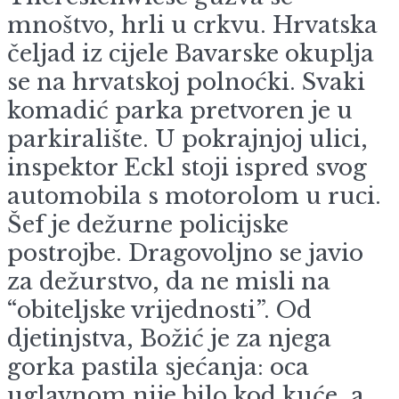
mnoštvo, hrli u crkvu. Hrvatska
čeljad iz cijele Bavarske okuplja
se na hrvatskoj polnoćki. Svaki
komadić parka pretvoren je u
parkiralište. U pokrajnjoj ulici,
inspektor Eckl stoji ispred svog
automobila s motorolom u ruci.
Šef je dežurne policijske
postrojbe. Dragovoljno se javio
za dežurstvo, da ne misli na
“obiteljske vrijednosti”. Od
djetinjstva, Božić je za njega
gorka pastila sjećanja: oca
uglavnom nije bilo kod kuće, a