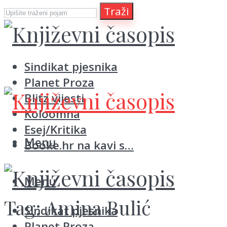
Traži
Sindikat pjesnika
Planet Proza
Blitz vijesti
Koloomna
Esej/Kritika
Menu
Booke.hr na kavi s…
Menu
Tag:
Amina Bulić
Sindikat pjesnika
Planet Proza