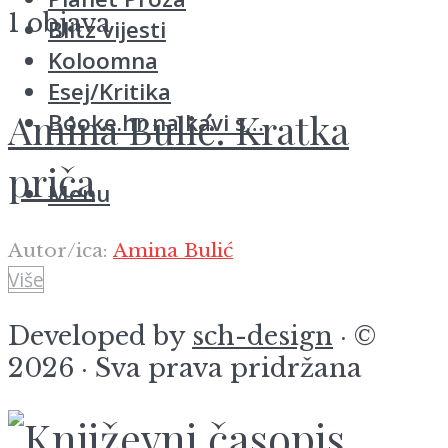
1 objava
Blitz vijesti
Koloomna
Esej/Kritika
Amina Bulić. Kratka
Booke.hr na kavi s…
priča
Menu
Autor/ica:
Amina Bulić
Više
Developed by
sch-design
· ©
2026 · Sva prava pridržana