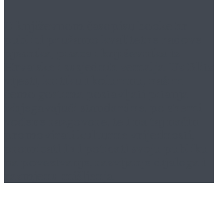
U književnom časopisu
booke.hr
publici pružamo kvalitetne radove
pjesnika, pisaca i književnika iz
Hrvatske i susjednih zemalja. Uz Blitz
vijesti, kritiku i kolumnu, našim
ćemo gostima postavljati pitanja
izbjegavajući standardne, po shemi
vođene razgovore, te i na taj način
promovirati kulturne vrijednosti,
promicati ih i poticati svoju publiku
na povezivanje, razvijanje dijaloga i
razmjenu mišljenja.