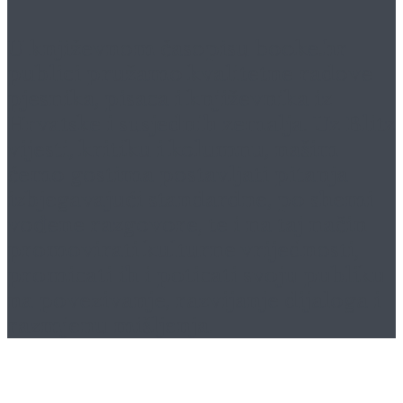
U književnom časopisu
booke.hr
publici pružamo kvalitetne radove
pjesnika, pisaca i književnika iz
Hrvatske i susjednih zemalja. Uz Blitz
vijesti, kritiku i kolumnu, našim
ćemo gostima postavljati pitanja
izbjegavajući standardne, po shemi
vođene razgovore, te i na taj način
promovirati kulturne vrijednosti,
promicati ih i poticati svoju publiku
na povezivanje, razvijanje dijaloga i
razmjenu mišljenja.