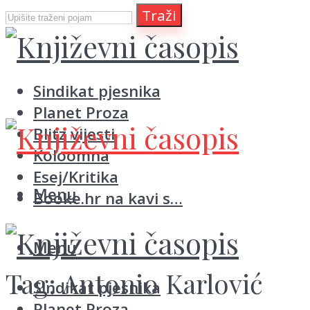
Traži
Sindikat pjesnika
Planet Proza
Blitz vijesti
Koloomna
Esej/Kritika
Menu
Booke.hr na kavi s…
Menu
Tag:
Antonio Karlović
Sindikat pjesnika
Planet Proza