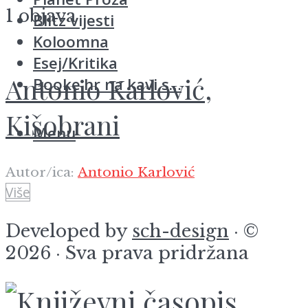
1 objava
Blitz vijesti
Koloomna
Esej/Kritika
Antonio Karlović,
Booke.hr na kavi s…
Kišobrani
Menu
Autor/ica:
Antonio Karlović
Više
Developed by
sch-design
· ©
2026 · Sva prava pridržana