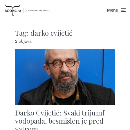
Menu
Tag:
darko cvijetić
2 objava
Darko Cvijetić: Svaki trijumf
vodopada, besmislen je pred
vatrom.