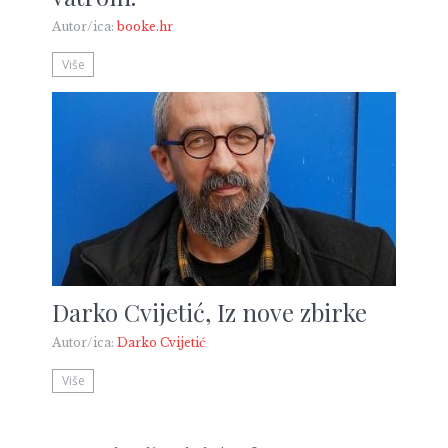
Autor/ica:
booke.hr
Više
Darko Cvijetić, Iz nove zbirke
Autor/ica:
Darko Cvijetić
Više