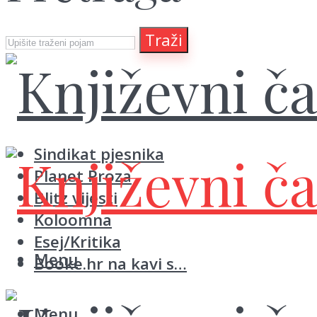
Traži
Sindikat pjesnika
Planet Proza
Blitz vijesti
Koloomna
Esej/Kritika
Menu
Booke.hr na kavi s…
Menu