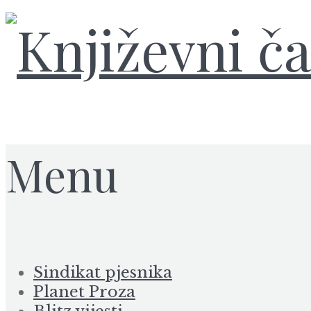
Menu
Sindikat pjesnika
Planet Proza