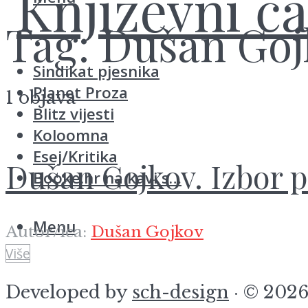
Tag:
Dušan Goj
Sindikat pjesnika
Planet Proza
1 objava
Blitz vijesti
Koloomna
Esej/Kritika
Dušan Gojkov. Izbor p
Booke.hr na kavi s…
Menu
Autor/ica:
Dušan Gojkov
Više
Developed by
sch-design
· © 2026