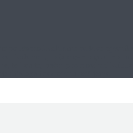
ci pružamo kvalitetne radove pjesnika, 
ritiku i kolumnu, našim ćemo gostima pos
 te i na taj način promovirati kulturne
je dijaloga i razmjenu mišljenja.