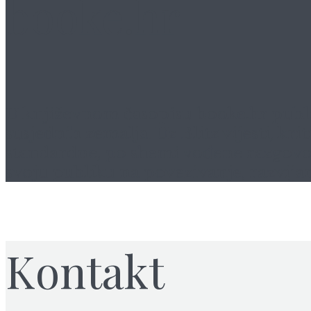
booke.hr
U književnom časopisu
booke.hr
publi
susjednih zemalja. Uz Blitz vijesti, k
standardne, po shemi vođene razgovore,
svoju publiku na povezivanje, razvijan
Kontakt