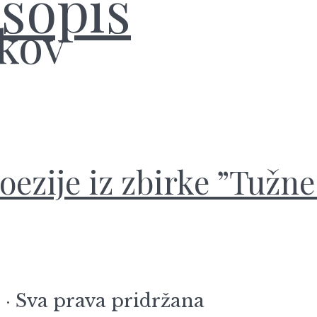
kov
oezije iz zbirke ”Tužn
 · Sva prava pridržana