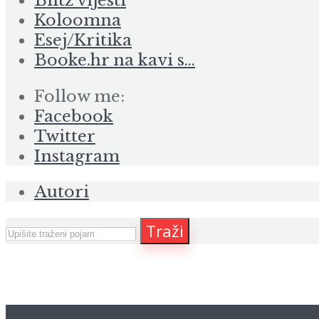
Blitz vijesti
Koloomna
Esej/Kritika
Booke.hr na kavi s…
Follow me:
Facebook
Twitter
Instagram
Autori
Traži