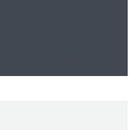
pisaca i književnika iz Hrvatske i
tavljati pitanja izbjegavajući
 vrijednosti, promicati ih i poticati