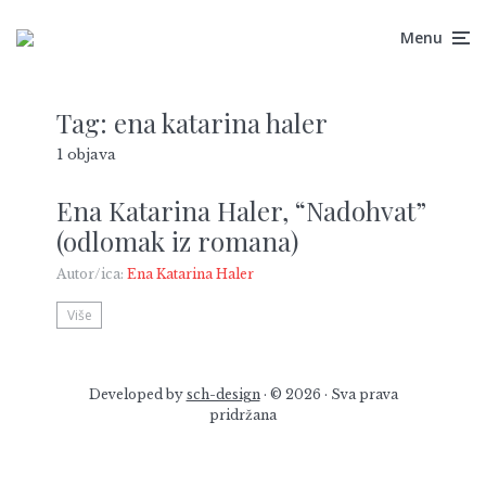
Menu
Tag:
ena katarina haler
1 objava
Ena Katarina Haler, “Nadohvat”
(odlomak iz romana)
Autor/ica:
Ena Katarina Haler
Više
Developed by
sch-design
· © 2026 · Sva prava
pridržana