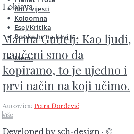
1 objava
Blitz vijesti
Koloomna
Esej/Kritika
Marina Gudelj: Kao ljudi,
Booke.hr na kavi s…
naučeni smo da
Menu
kopiramo, to je ujedno i
prvi način na koji učimo.
Autor/ica:
Petra Đorđević
Više
Developed by
sch-design
· ©