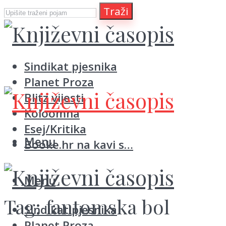
Traži
Sindikat pjesnika
Planet Proza
Blitz vijesti
Koloomna
Esej/Kritika
Menu
Booke.hr na kavi s…
Menu
Tag:
fantomska bol
Sindikat pjesnika
Planet Proza