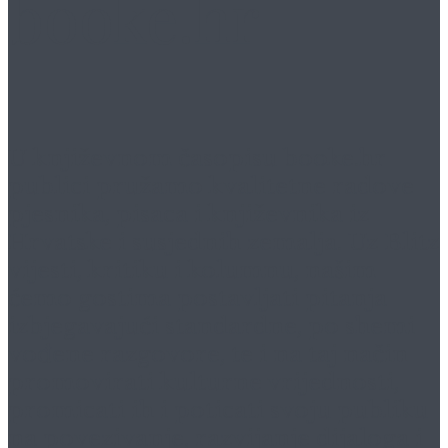
booke.hr
U književnom časopisu
booke.hr
publici pružamo kvalitetne radove
pjesnika, pisaca i književnika iz
Hrvatske i susjednih zemalja. Uz Blitz
vijesti, kritiku i kolumnu, našim
ćemo gostima postavljati pitanja
izbjegavajući standardne, po shemi
vođene razgovore, te i na taj način
promovirati kulturne vrijednosti,
promicati ih i poticati svoju publiku
na povezivanje, razvijanje dijaloga i