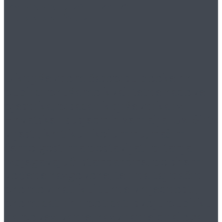
booke.hr
U književnom časopisu
booke.hr
publici pružamo kvalitetne radove
pjesnika, pisaca i književnika iz
Hrvatske i susjednih zemalja. Uz Blitz
vijesti, kritiku i kolumnu, našim
ćemo gostima postavljati pitanja
izbjegavajući standardne, po shemi
vođene razgovore, te i na taj način
promovirati kulturne vrijednosti,
promicati ih i poticati svoju publiku
na povezivanje, razvijanje dijaloga i