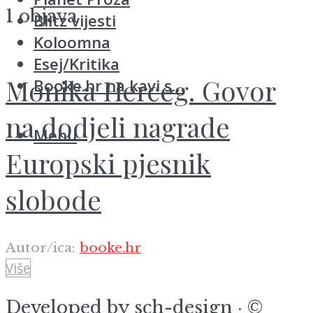
1 objava
Blitz vijesti
Koloomna
Esej/Kritika
Monika Herceg. Govor
Booke.hr na kavi s…
na dodjeli nagrade
Menu
Europski pjesnik
slobode
Autor/ica:
booke.hr
Više
Developed by
sch-design
· ©