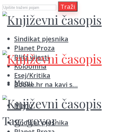
Traži
Sindikat pjesnika
Planet Proza
Blitz vijesti
Koloomna
Esej/Kritika
Menu
Booke.hr na kavi s…
Menu
Tag:
govor
Sindikat pjesnika
Planet Proza