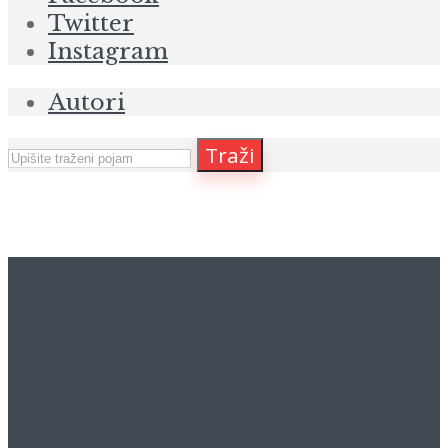
Twitter
Instagram
Autori
Traži
booke.hr
U književnom časopisu
booke.hr