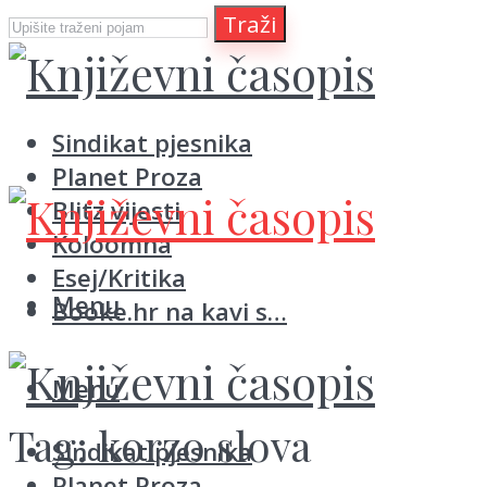
Traži
Sindikat pjesnika
Planet Proza
Blitz vijesti
Koloomna
Esej/Kritika
Menu
Booke.hr na kavi s…
Menu
Tag:
korzo slova
Sindikat pjesnika
Planet Proza