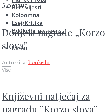
5 objava
Blitz vijesti
Koloomna
Esej/Kritika
Dodjela nagrade „Korzo
Booke.hr na kavi s…
slova”
Menu
Autor/ica:
booke.hr
Više
Književni natječaj za
nagradu ”Korzo slova”