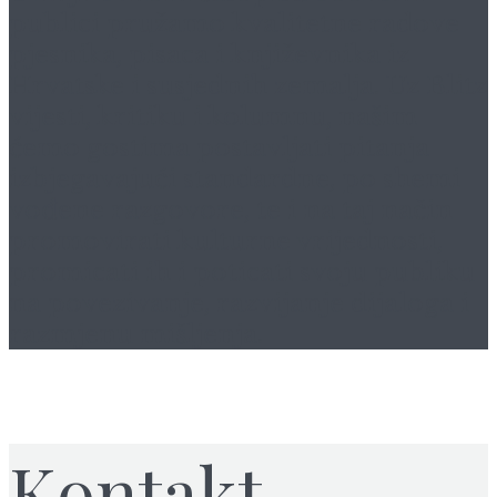
publici pružamo kvalitetne radove
pjesnika, pisaca i književnika iz
Hrvatske i susjednih zemalja. Uz Blitz
vijesti, kritiku i kolumnu, našim
ćemo gostima postavljati pitanja
izbjegavajući standardne, po shemi
vođene razgovore, te i na taj način
promovirati kulturne vrijednosti,
promicati ih i poticati svoju publiku
na povezivanje, razvijanje dijaloga i
razmjenu mišljenja.
Kontakt