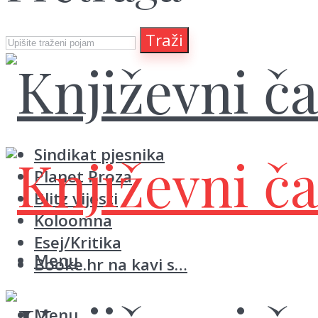
Traži
Sindikat pjesnika
Planet Proza
Blitz vijesti
Koloomna
Esej/Kritika
Menu
Booke.hr na kavi s…
Menu