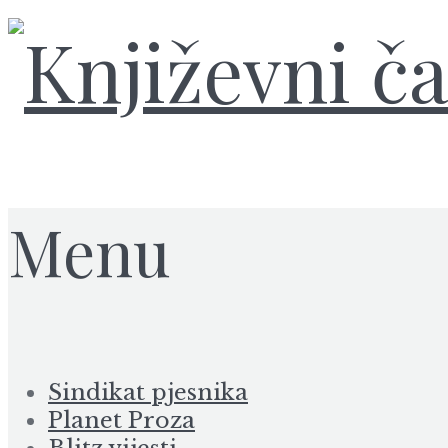
Menu
Sindikat pjesnika
Planet Proza