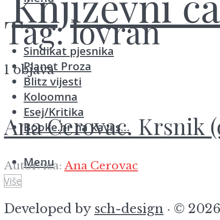
Tag:
lovran
Sindikat pjesnika
Planet Proza
1 objava
Blitz vijesti
Koloomna
Esej/Kritika
Ana Cerovac. Krsnik 
Booke.hr na kavi s…
Menu
Autor/ica:
Ana Cerovac
Više
Developed by
sch-design
· © 2026