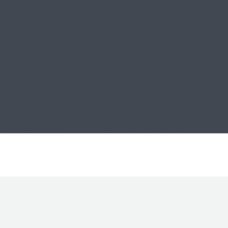
ci pružamo kvalitetne radove pjesnika, 
ritiku i kolumnu, našim ćemo gostima pos
 te i na taj način promovirati kulturne
je dijaloga i razmjenu mišljenja.