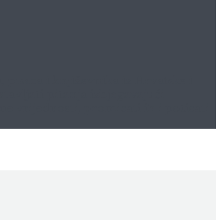
pisaca i književnika iz Hrvatske i
tavljati pitanja izbjegavajući
 vrijednosti, promicati ih i poticati