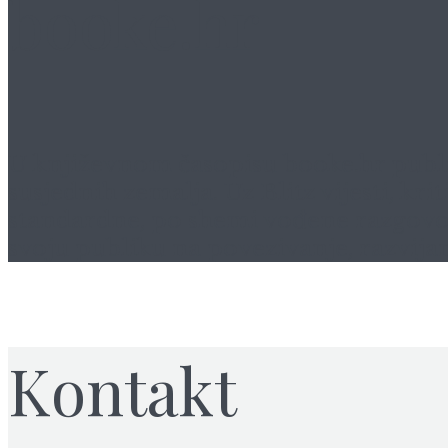
booke.hr
U književnom časopisu
booke.hr
publi
susjednih zemalja. Uz Blitz vijesti, k
standardne, po shemi vođene razgovore,
svoju publiku na povezivanje, razvijan
Kontakt