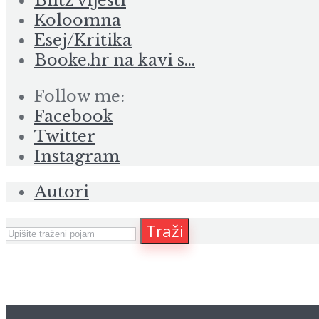
Blitz vijesti
Koloomna
Esej/Kritika
Booke.hr na kavi s…
Follow me:
Facebook
Twitter
Instagram
Autori
Traži