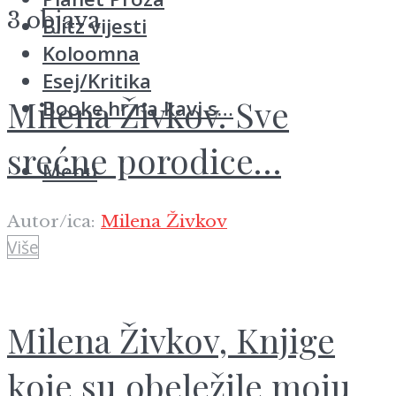
3 objava
Blitz vijesti
Koloomna
Esej/Kritika
Milena Živkov. Sve
Booke.hr na kavi s…
srećne porodice…
Menu
Autor/ica:
Milena Živkov
Više
Milena Živkov, Knjige
koje su obeležile moju