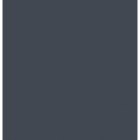
booke.hr
U književnom časopisu
booke.hr
publici pružamo kvalitetne radove
pjesnika, pisaca i književnika iz
Hrvatske i susjednih zemalja. Uz Blitz
vijesti, kritiku i kolumnu, našim
ćemo gostima postavljati pitanja
izbjegavajući standardne, po shemi
vođene razgovore, te i na taj način
promovirati kulturne vrijednosti,
promicati ih i poticati svoju publiku