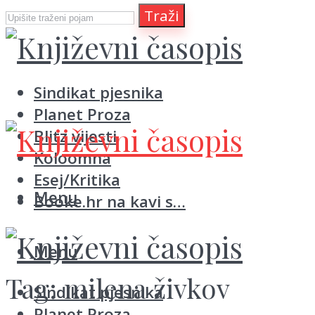
Traži
Sindikat pjesnika
Planet Proza
Blitz vijesti
Koloomna
Esej/Kritika
Menu
Booke.hr na kavi s…
Menu
Tag:
milena živkov
Sindikat pjesnika
Planet Proza