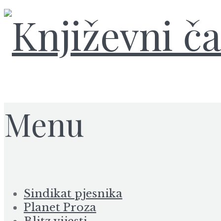
Menu
Sindikat pjesnika
Planet Proza