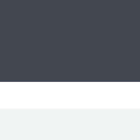
ci pružamo kvalitetne radove pjesnika, 
ritiku i kolumnu, našim ćemo gostima pos
 te i na taj način promovirati kulturne
je dijaloga i razmjenu mišljenja.