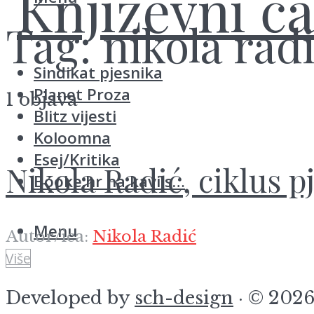
Tag:
nikola rad
Sindikat pjesnika
Planet Proza
1 objava
Blitz vijesti
Koloomna
Esej/Kritika
Nikola Radić, ciklus 
Booke.hr na kavi s…
Menu
Autor/ica:
Nikola Radić
Više
Developed by
sch-design
· © 2026