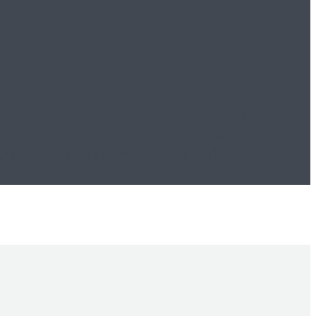
pisaca i književnika iz Hrvatske i
tavljati pitanja izbjegavajući
 vrijednosti, promicati ih i poticati