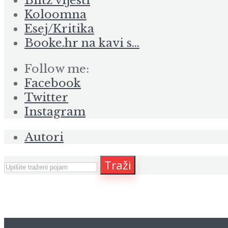
Blitz vijesti
Koloomna
Esej/Kritika
Booke.hr na kavi s…
Follow me:
Facebook
Twitter
Instagram
Autori
Traži