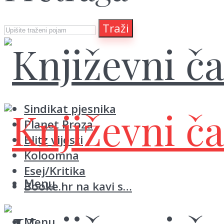
Traži
Sindikat pjesnika
Planet Proza
Blitz vijesti
Koloomna
Esej/Kritika
Menu
Booke.hr na kavi s…
Menu