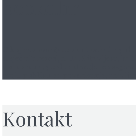
booke.hr
U književnom časopisu
booke.hr
publi
susjednih zemalja. Uz Blitz vijesti, k
standardne, po shemi vođene razgovore,
svoju publiku na povezivanje, razvijan
Kontakt