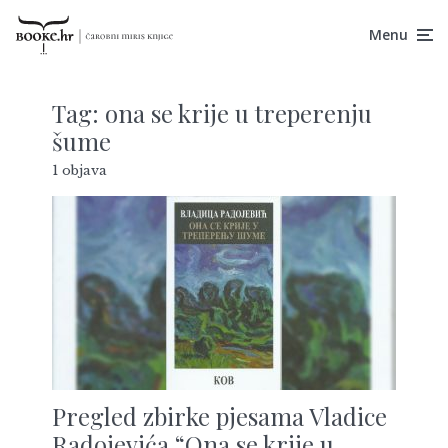
Menu
Tag:
ona se krije u treperenju
šume
1 objava
Pregled zbirke pjesama Vladice
Radojevića “Ona se krije u