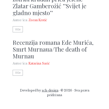
Zlatar Gamberožić ’’Svijet je
gladno mjesto’’
Autor/ica:
Zoran Krstić
Više
Recenzija romana Ede Murića,
Smrt Murnaua/The death of
Murnau
Autor/ica:
Katarina Sarić
Više
Developed by
sch-design
· © 2026 · Sva prava
pridržana