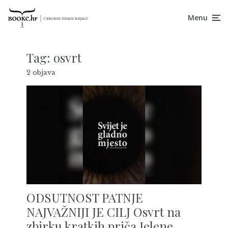
Menu
Tag:
osvrt
2 objava
ODSUTNOST PATNJE
NAJVAŽNIJI JE CILJ Osvrt na
zbirku kratkih priča Jelene