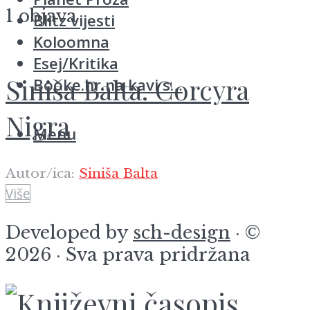
1 objava
Blitz vijesti
Koloomna
Esej/Kritika
Siniša Balta.
Corcyra
Booke.hr na kavi s…
Nigra
Menu
Autor/ica:
Siniša Balta
Više
Developed by
sch-design
· ©
2026 · Sva prava pridržana