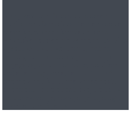
U književnom časopisu
booke.hr
publici pružamo kvalitetne radove
pjesnika, pisaca i književnika iz
Hrvatske i susjednih zemalja. Uz Blitz
vijesti, kritiku i kolumnu, našim
ćemo gostima postavljati pitanja
izbjegavajući standardne, po shemi
vođene razgovore, te i na taj način
promovirati kulturne vrijednosti,
promicati ih i poticati svoju publiku
na povezivanje, razvijanje dijaloga i
razmjenu mišljenja.