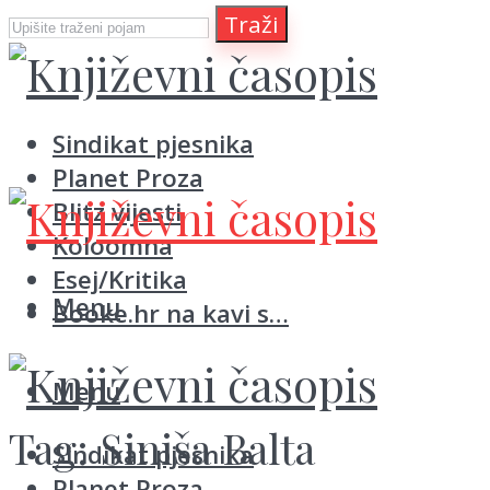
Traži
Sindikat pjesnika
Planet Proza
Blitz vijesti
Koloomna
Esej/Kritika
Menu
Booke.hr na kavi s…
Menu
Tag:
Siniša Balta
Sindikat pjesnika
Planet Proza