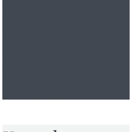
U književnom časopisu
booke.hr
publici pružamo kvalitetne radove
pjesnika, pisaca i književnika iz
Hrvatske i susjednih zemalja. Uz Blitz
vijesti, kritiku i kolumnu, našim
ćemo gostima postavljati pitanja
izbjegavajući standardne, po shemi
vođene razgovore, te i na taj način
promovirati kulturne vrijednosti,
promicati ih i poticati svoju publiku
na povezivanje, razvijanje dijaloga i
razmjenu mišljenja.