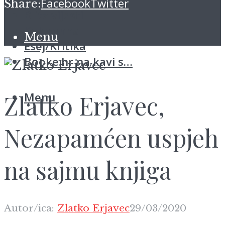
Facebook
Twitter
Share:
Blitz vijesti
Koloomna
Menu
Esej/Kritika
Booke.hr na kavi s…
Menu
Zlatko Erjavec,
Nezapamćen uspjeh
na sajmu knjiga
Autor/ica:
Zlatko Erjavec
29/03/2020