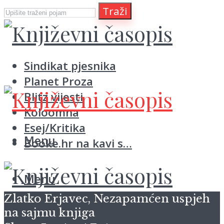
Traži
Sindikat pjesnika
Planet Proza
Blitz vijesti
Koloomna
Esej/Kritika
Menu
Booke.hr na kavi s…
Menu
Zlatko Erjavec, Nezapamćen uspjeh
Sindikat pjesnika
na sajmu knjiga
Planet Proza