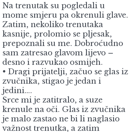
Na trenutak su pogledali u
mome smjeru pa okrenuli glave.
Zatim, nekoliko trenutaka
kasnije, prolomio se pljesak,
prepoznali su me. Dobroćudno
sam zatresao glavom lijevo –
desno i razvukao osmijeh.
• Dragi prijatelji, začuo se glas iz
zvučnika, stigao je jedan i
jedini….
Srce mi je zatitralo, a suze
krenule na oči. Glas iz zvučnika
je malo zastao ne bi li naglasio
važnost trenutka, a zatim