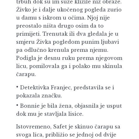
trbuh dok su im suze klizile niz obraze.
Živko je i dalje ukočenog pogleda zurio
u damu s iskrom u očima. Njoj nije
preostalo ništa drugo osim da to
primijeti. Trenutak ili dva gledala je u
smjeru Živka pogledom punim ljubavi
pa odlučno krenula prema njemu.
Podigla je desnu ruku prema njegovom
licu, pomilovala ga i polako mu skinula
čarapu.
Detektivka Franjec, predstavila se i
pokazala značku.
Bonnie je bila žena, objasnila je usput
dok mu je stavljala lisice.
Istovremeno, Safet je skinuo čarapu sa
svoga lica, približio se jednoj od dvije