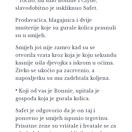
Točno, mi smo Bonnie i Clyde,
slavodobitno je uskliknuo Safet.
Prodavačica, blagajnica i dvije
mušterije koje su gurale kolica prasnuli
su u smijeh.
Smijeh još nije zamro kad su se
otvorila vrata kroz koja je koju sekundu
kasnije ušla djevojka s iskrom u očima.
Živko se ukočio pa zacrvenio, a
naposljetku su mu zadrhtala koljena.
Koji od vas je Bonnie, upitala je
gospođa koja je gurala kolica.
Safet je odgovorio da je on taj i
ponovno je smijeh ispunio trgovinu.
Prisutne žene su vrištale i hvatale se za