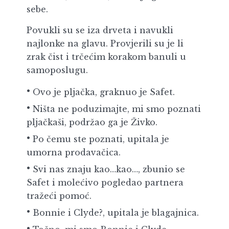
sebe.
Povukli su se iza drveta i navukli
najlonke na glavu. Provjerili su je li
zrak čist i trčećim korakom banuli u
samoposlugu.
Ovo je pljačka, graknuo je Safet.
Ništa ne poduzimajte, mi smo poznati
pljačkaši, podržao ga je Živko.
Po čemu ste poznati, upitala je
umorna prodavačica.
Svi nas znaju kao…kao…, zbunio se
Safet i molećivo pogledao partnera
tražeći pomoć.
Bonnie i Clyde?, upitala je blagajnica.