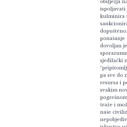
obilježja n
ispoljavati
kulminira 
sankcionira
dopušteno.
ponašanje 
dovoljan j
sporazum
sjedilački 
“pripitomlj
pa sve do 
resursa i p
svakim nov
pogrešnom 
traže i mo
naše civili
nepobjedive
iskustvo uč