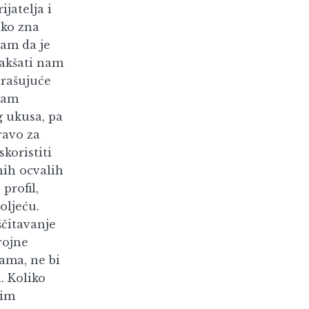
ijatelja i
tko zna
sam da je
lakšati nam
trašujuće
isam
g ukusa, pa
ravo za
koristiti
nih ocvalih
profil,
oljeću.
ščitavanje
rojne
ama, ne bi
l. Koliko
nim