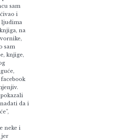
oncu sam
ćivao i
 ljudima
knjiga, na
vornike,
io sam
e, knjige,
og
oguće,
u facebook
jenjiv.
 pokazali
nadati da i
će”,
e neke i
 jer