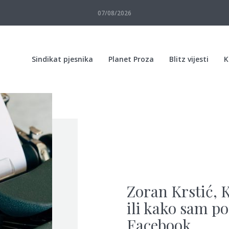
07/08/2026
Sindikat pjesnika
Planet Proza
Blitz vijesti
K
Zoran Krstić, 
ili kako sam po
Facebook