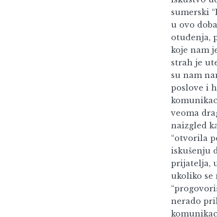
sumerski “
u ovo doba
otuđenja, 
koje nam je
strah je ut
su nam nam
poslove i 
komunikaci
veoma drag
naizgled k
“otvorila p
iskušenju 
prijatelja
ukoliko se
“progovori
nerado prih
komunikaci