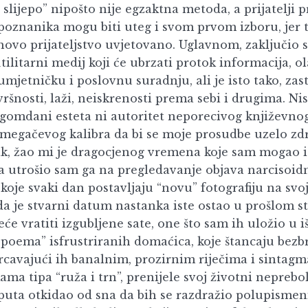
 slijepo” nipošto nije egzaktna metoda, a prijatelji pr
poznanika mogu biti uteg i svom prvom izboru, jer 
ihovo prijateljstvo uvjetovano. Uglavnom, zaključio 
ilitarni medij koji će ubrzati protok informacija, o
mjetničku i poslovnu suradnju, ali je isto tako, zas
ršnosti, laži, neiskrenosti prema sebi i drugima. N
gomdani esteta ni autoritet neporecivog književno
Žmegačevog kalibra da bi se moje prosudbe uzelo zd
ak, žao mi je dragocjenog vremena koje sam mogao is
, a utrošio sam ga na pregledavanje objava narcisoid
koje svaki dan postavljaju “novu” fotografiju na svoj 
da je stvarni datum nastanka iste ostao u prošlom st
će vratiti izgubljene sate, one što sam ih uložio u i
 poema” isfrustriranih domaćica, koje štancaju bezb
krcavajući ih banalnim, prozirnim riječima i sintagm
kama tipa “ruža i trn”, prenijele svoj životni neprebo
uta otkidao od sna da bih se razdražio polupisme