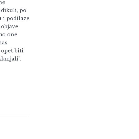
ne
dikuli, po
u i podilaze
 objave
mo one
nas
 opet biti
lanjali”.