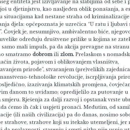
ašeg entiteta jest iživljavanje na slabijima od sebe i 
 još u djetinjstvu, kao nasljeđen oblik ponašanja, a es
u situacijama kad nestane straha od kriminalizacije
nja djela: općepoznata je uzrečica “U ratu i ljubavi 
”. Čovjek je, nesumnjivo, ambivalentno biće, njegov
uvelike određuju društvene prilike u kojima se zate
e samo mali impuls, pa da akcija prevagne na stranu
no smatramo
dobrom
ili
zlom.
Prelaskom s nomadsk
način života, pojavom i oblikovanjem vlasništva,
avanjem prirode”, stvaranjem (pre)velikih zajednica 
znanstveno-tehnološke revolucije, iscrpljivanja prir
osljedično, izazivanja klimatskih promjena, čovječan
im danom to uviđamo; opredijelilo za putovanje u
smjeru. Rješenja za dalji razvoj i opstanak vrste ub
žda ćemo ih čak i uspjeti pronaći. Međutim, od sam
zacije (ili naših civilizacija) pa do danas, nosimo s
 strahove, strahove koji su itekako utemeljeni, jer 
i da prolaznosti, starenju i smrti nitko nije uspio ut