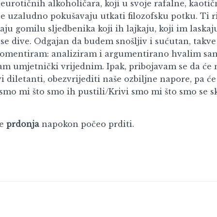
urotičnih alkoholičara, koji u svoje rafalne, kaotič
e uzaludno pokušavaju utkati filozofsku potku. Ti ri
aju gomilu sljedbenika koji ih lajkaju, koji im laskaj
 se dive. Odgajan da budem snošljiv i sućutan, takve
komentiram: analiziram i argumentirano hvalim sa
am umjetnički vrijednim. Ipak, pribojavam se da će 
vi diletanti, obezvrijediti naše ozbiljne napore, pa će
smo mi što smo ih pustili/Krivi smo mi što smo se sk
je
prdonja
napokon počeo prditi.