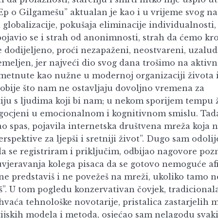
Ep o Gilgamešu” aktualan je kao i u vrijeme svog n
 globalizacije, pokušaja eliminacije individualnosti
pojavio se i strah od anonimnosti, strah da ćemo kr
 dodijeljeno, proći nezapaženi, neostvareni, uzaludni
emeljen, jer najveći dio svog dana trošimo na aktivn
etnute kao nužne u modernoj organizaciji života i
hobije što nam ne ostavljaju dovoljno vremena za
ju s ljudima koji bi nam; u nekom sporijem tempu ži
ocjeni u emocionalnom i kognitivnom smislu. Tada
ao spas, pojavila internetska društvena mreža koja 
erspektive za ljepši i sretniji život”. Dugo sam odoli
da se registriram i priključim, odbijao nagovore poz
, uvjeravanja kolega pisaca da se gotovo nemoguće af
 ne predstaviš i ne povežeš na mreži, ukoliko tamo n
š”. U tom pogledu konzervativan čovjek, tradicionala
vaća tehnološke novotarije, pristalica zastarjelih 
jskih modela i metoda, osjećao sam nelagodu svaki