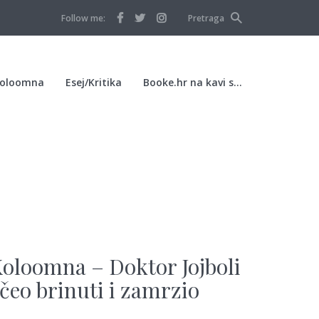
Follow me:
Pretraga
oloomna
Esej/Kritika
Booke.hr na kavi s…
Koloomna – Doktor Jojboli
čeo brinuti i zamrzio