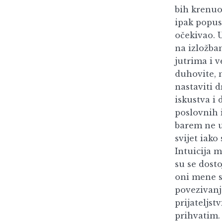
bih krenuo
ipak popust
očekivao. 
na izložba
jutrima i 
duhovite, 
nastaviti d
iskustva i
poslovnih i
barem ne u
svijet iak
Intuicija 
su se dost
oni mene s
povezivanj
prijateljst
prihvatim. 