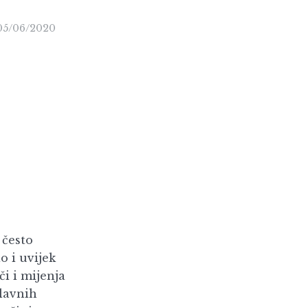
05/06/2020
 često
o i uvijek
či i mijenja
glavnih