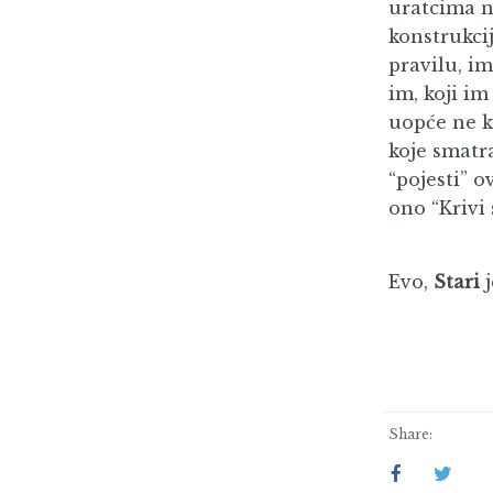
uratcima ne
konstrukcij
pravilu, im
im, koji im
uopće ne 
koje smatr
“pojesti” o
ono “Krivi 
Evo,
Stari
Share: