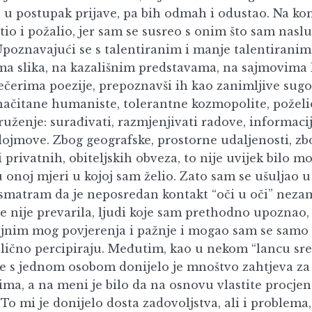
 u postupak prijave, pa bih odmah i odustao. Na k
io i požalio, jer sam se susreo s onim što sam naslu
Upoznavajući se s talentiranim i manje talentiranim
ma slika, na kazališnim predstavama, na sajmovima 
večerima poezije, prepoznavši ih kao zanimljive sugo
načitane humaniste, tolerantne kozmopolite, požel
ruženje: surađivati, razmjenjivati radove, informacij
 dojmove. Zbog geografske, prostorne udaljenosti, zb
 privatnih, obiteljskih obveza, to nije uvijek bilo m
 onoj mjeri u kojoj sam želio. Zato sam se ušuljao 
o smatram da je neposredan kontakt “oči u oči” nezam
me nije prevarila, ljudi koje sam prethodno upoznao,
ojnim mog povjerenja i pažnje i mogao sam se samo 
lično percipiraju. Međutim, kao u nekom “lancu sre
e s jednom osobom donijelo je mnoštvo zahtjeva za
vima, a na meni je bilo da na osnovu vlastite procjen
To mi je donijelo dosta zadovoljstva, ali i problema,