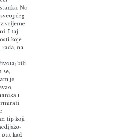
astanka. No
, sveopćeg
oz vrijeme
. I taj
osti koje
 rada, na
vota; bili
 se,
nam je
jevao
nanika i
irmirati
e
n tip koji
medijsko-
 put kad