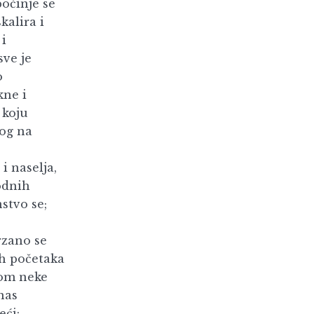
počinje se
kalira i
 i
sve je
o
kne i
 koju
og na
i naselja,
odnih
stvo se;
rzano se
ih početaka
obom neke
nas
eći: