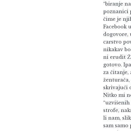
“biranje na
poznanici 
čime je nj
Facebook ut
dogovore, u
carstvo pov
nikakav bo
ni erudit 
gotovo. Ip
za čitanje
ženturača, 
skrivajući 
Nitko mi ne
“uzvišenih
strofe, na
li nam, sli
sam samo p