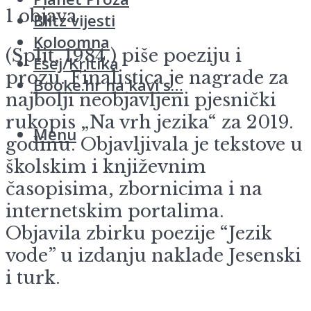
1 objava
Blitz vijesti
Koloomna
(Split, 1984.) piše poeziju i
Esej/Kritika
prozu. Finalistica je nagrade za
Booke.hr na kavi s…
najbolji neobjavljeni pjesnički
rukopis „Na vrh jezika“ za 2019.
Menu
godinu. Objavljivala je tekstove u
školskim i književnim
časopisima, zbornicima i na
internetskim portalima.
Objavila zbirku poezije “Jezik
vode” u izdanju naklade Jesenski
i turk.