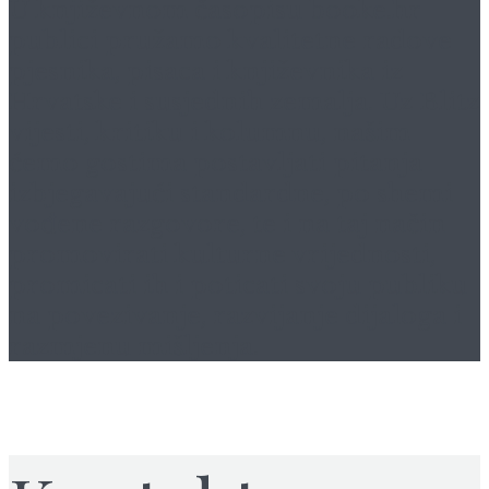
U književnom časopisu
booke.hr
publici pružamo kvalitetne radove
pjesnika, pisaca i književnika iz
Hrvatske i susjednih zemalja. Uz Blitz
vijesti, kritiku i kolumnu, našim
ćemo gostima postavljati pitanja
izbjegavajući standardne, po shemi
vođene razgovore, te i na taj način
promovirati kulturne vrijednosti,
promicati ih i poticati svoju publiku
na povezivanje, razvijanje dijaloga i
razmjenu mišljenja.