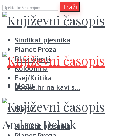
Traži
Sindikat pjesnika
Planet Proza
Blitz vijesti
Koloomna
Esej/Kritika
Menu
Booke.hr na kavi s…
Menu
Andrea Debak
Sindikat pjesnika
Planet Proza